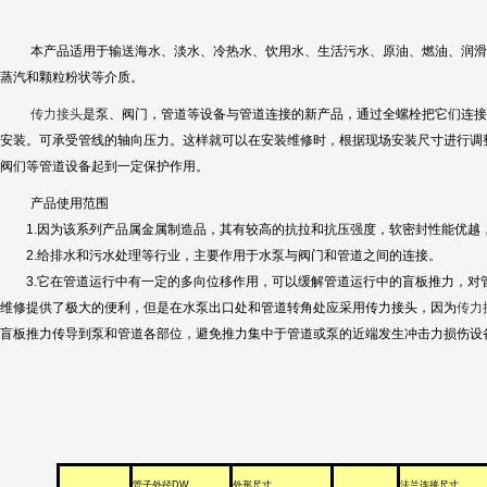
本产品适用于输送海水、淡水、冷热水、饮用水、生活污水、原油、燃油、润滑
蒸汽和颗粒粉状等介质。
传力接头
是泵、阀门，管道等设备与管道连接的新产品，通过全螺栓把它们连接
安装。可承受管线的轴向压力。这样就可以在安装维修时，根据现场安装尺寸进行调
阀们等管道设备起到一定保护作用。
产品使用范围
1.因为该系列产品属金属制造品，其有较高的抗拉和抗压强度，软密封性能优越
2.给排水和污水处理等行业，主要作用于水泵与阀门和管道之间的连接。
3.它在管道运行中有一定的多向位移作用，可以缓解管道运行中的盲板推力，对
维修提供了极大的便利，但是在水泵出口处和管道转角处应采用传力接头，因为
传力
盲板推力传导到泵和管道各部位，避免推力集中于管道或泵的近端发生冲击力损伤设
管子外径
DW
外形尺寸
法兰连接尺寸