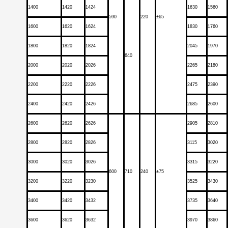
1400
1420
1424
1630
1560
590
220
±65
1600
1620
1624
1830
1760
1800
1820
1824
2045
1970
640
2000
2020
2026
2265
2180
2200
2220
2226
2475
2390
2400
2420
2426
2685
2600
2600
2620
2626
2905
2810
2800
2820
2826
3115
3020
3000
3020
3026
3315
3220
600
710
240
±75
3200
3220
3230
3525
3430
3400
3420
3432
3735
3640
3600
3620
3632
3970
3860