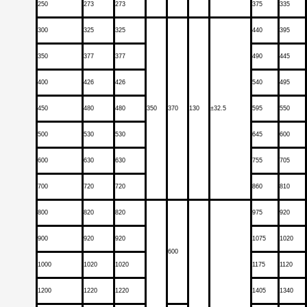
250
273
273
375
335
300
325
325
440
395
350
377
377
490
445
400
426
426
540
495
450
480
480
350
370
130
±32.5
595
550
500
530
530
645
600
600
630
630
755
705
700
720
720
860
810
800
820
820
975
920
900
920
920
1075
1020
600
1000
1020
1020
1175
1120
1200
1220
1220
1405
1340